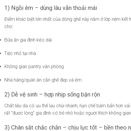
1) Ngồi êm – dùng lâu vẫn thoải mái
Điểm khác biệt lớn nhất của dòng ghế này nằm ở lớp nệm kết h
cho:
Bữa ăn gia đình kéo dài
Tiệc nhỏ tại nhà
Không gian pantry văn phòng
Nhà hàng/quán ăn cần ghế đẹp và êm
2) Dễ vệ sinh – hợp nhịp sống bận rộn
Chất liệu da có ưu thế lau chùi nhanh, hạn chế bám bẩn hơn vải
rất “được lòng” gia đình có trẻ nhỏ hoặc người thích không gia
3) Chân sắt chắc chắn – chịu lực tốt – bền theo 