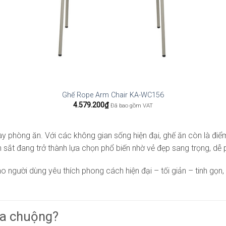
Ghế Rope Arm Chair KA-WC156
4.579.200
₫
Đã bao gồm VAT
ay phòng ăn. Với các không gian sống hiện đại, ghế ăn còn là đi
sắt đang trở thành lựa chọn phổ biến nhờ vẻ đẹp sang trọng, dễ p
ười dùng yêu thích phong cách hiện đại – tối giản – tinh gọn, ư
ưa chuộng?