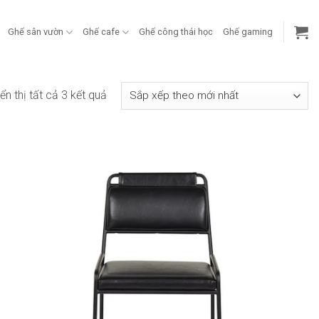
Ghế sân vườn
Ghế cafe
Ghế công thái học
Ghế gaming
Đã
ển thị tất cả 3 kết quả
sắp
xếp
theo
mới
nhất