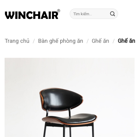
Bỏ
qua
Tìm
kiếm:
nội
dung
Trang chủ
/
Bàn ghế phòng ăn
/
Ghế ăn
/
Ghế ăn 