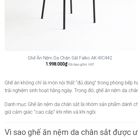
Ghế Ăn Nệm Da Chân Sắt Falko AK-WC442
1.998.000
₫
Đã bao gồm VAT
Ghế ăn không chỉ là món nội thất “đủ dùng” trong phòng bếp h
trải nghiệm sinh hoạt hằng ngày. Trong đó, ghế ăn nệm da chân 
Danh mục Ghế ăn nệm da chân sắt là nhóm sản phẩm dành cho ng
giữ cảm giác “cao cấp” khi nhìn và khi ngồi.
Vì sao ghế ăn nệm da chân sắt được 