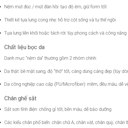
Nệm mút đúc / mút đàn hồi: tạo độ êm, giữ form tốt
Thiết kế tựa lưng cong nhẹ: hỗ trợ cột sống và tư thế ngồi
Tựa lưng liền khối hoặc tách rời: tùy phong cách và công năng
Chất liệu bọc da
Danh mục “nệm da” thường gồm 2 nhóm chính:
Da thật: bề mặt sang, độ “thở” tốt, càng dùng càng đẹp (tùy dò
Da công nghiệp cao cấp (PU/Microfiber): mềm, đều màu, dễ vệ 
Chân ghế sắt
Sắt sơn tĩnh điện: chống gỉ tốt, bền màu, dễ bảo dưỡng
Các kiểu chân phổ biến: chân chữ A, chân vát, chân quỳ, chân