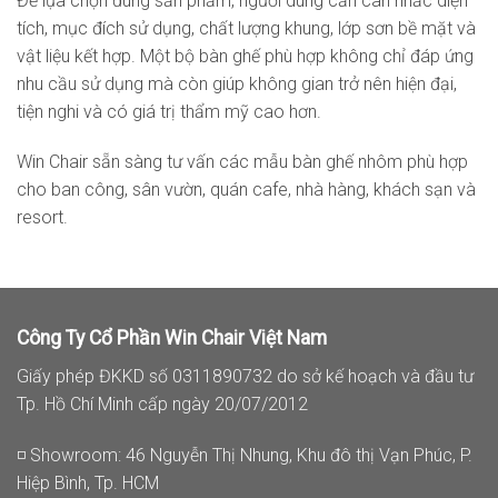
Để lựa chọn đúng sản phẩm, người dùng cần cân nhắc diện
tích, mục đích sử dụng, chất lượng khung, lớp sơn bề mặt và
vật liệu kết hợp. Một bộ bàn ghế phù hợp không chỉ đáp ứng
nhu cầu sử dụng mà còn giúp không gian trở nên hiện đại,
tiện nghi và có giá trị thẩm mỹ cao hơn.
Win Chair sẵn sàng tư vấn các mẫu bàn ghế nhôm phù hợp
cho ban công, sân vườn, quán cafe, nhà hàng, khách sạn và
resort.
Công Ty Cổ Phần Win Chair Việt Nam
Giấy phép ĐKKD số 0311890732 do sở kế hoạch và đầu tư
Tp. Hồ Chí Minh cấp ngày 20/07/2012
◽ Showroom: 46 Nguyễn Thị Nhung, Khu đô thị Vạn Phúc, P.
Hiệp Bình, Tp. HCM