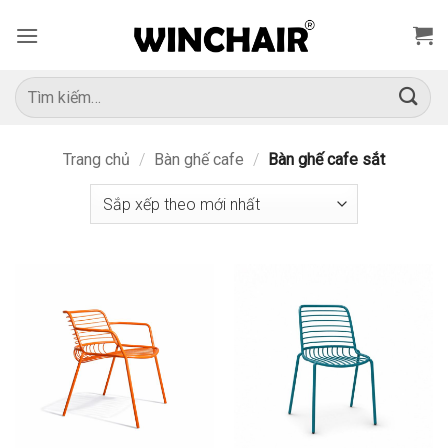
Bỏ
qua
nội
dung
Tìm
kiếm:
Trang chủ
/
Bàn ghế cafe
/
Bàn ghế cafe sắt