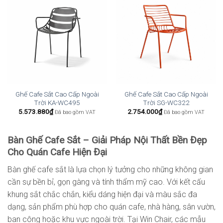
Ghế Cafe Sắt Cao Cấp Ngoài
Ghế Cafe Sắt Cao Cấp Ngoài
Trời KA-WC495
Trời SG-WC322
5.573.880
₫
2.754.000
₫
Đã bao gồm VAT
Đã bao gồm VAT
Bàn Ghế Cafe Sắt – Giải Pháp Nội Thất Bền Đẹp
Cho Quán Cafe Hiện Đại
Bàn ghế cafe sắt là lựa chọn lý tưởng cho những không gian
cần sự bền bỉ, gọn gàng và tính thẩm mỹ cao. Với kết cấu
khung sắt chắc chắn, kiểu dáng hiện đại và màu sắc đa
dạng, sản phẩm phù hợp cho quán cafe, nhà hàng, sân vườn,
ban công hoặc khu vực ngoài trời. Tại Win Chair, các mẫu