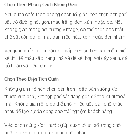
Chọn Theo Phong Cách Không Gian
Nếu quán cafe theo phong cách tối giản, nên chọn bàn ghế
sắt có đường nét gọn, màu trắng, đen, xám hoặc be. Nếu
không gian mang hơi hướng vintage, có thể chọn các mẫu
ghế sắt uốn cong, màu xanh rêu, nâu, kem hoặc đen nhám.
Với quán cafe ngoài trời cao cấp, nên ưu tiên các mẫu thiết
kế tinh tế, màu sắc trang nhã và dễ kết hợp với cây xanh, đá,
gỗ hoặc vật liệu tự nhiên.
Chọn Theo Diện Tích Quán
Không gian nhỏ nên chọn bàn tròn hoặc bàn vuông kích
thước vừa phải, kết hợp ghế sắt dáng gọn để tạo lối đi thoải
mái. Không gian rộng có thể phối nhiều kiểu bàn ghế khác
nhau để tạo sự đa dạng cho trải nghiệm khách hàng.
Việc chọn đúng kích thước giúp quán tối ưu số lượng chỗ
ngồi mà không tạo cảm giác chật chội.