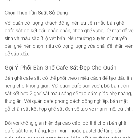
Chọn Theo Tần Suất Sử Dụng
Với quán có lượng khách đông, nên ưu tiên mẫu bàn ghế
cafe sắt có kết cấu chắc chắn, chân ghế vững, bề mặt dễ vệ
sinh và màu sắc ít lộ vết bẩn. Nếu thường xuyên di chuyển
bàn ghế, nên chọn mẫu có trọng lượng vừa phải để nhân viên
dễ sắp xếp.
Gợi Ý Phối Bàn Ghế Cafe Sắt Đẹp Cho Quán
Bàn ghế cafe sắt có thể phối theo nhiều cách để tạo dấu ấn
riêng cho không gian. Với quán cafe sân vườn, bộ bàn tròn
sắt kết hợp 2 ghế sắt màu sáng sẽ tạo cảm giác nhẹ nhàng,
thư giãn. Với quán cafe phong cách công nghiệp, bàn mặt
gỗ chân sắt kết hợp ghế sắt đen sẽ tạo vẻ mạnh mẽ, cá tính.
Đối với không gian hiện đại cao cấp, có thể chọn bàn ghế
cafe sắt tone trắng, kem, xám hoặc pastel để tăng cảm