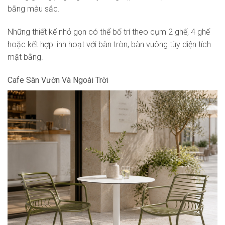
bằng màu sắc.
Những thiết kế nhỏ gọn có thể bố trí theo cụm 2 ghế, 4 ghế
hoặc kết hợp linh hoạt với bàn tròn, bàn vuông tùy diện tích
mặt bằng.
Cafe Sân Vườn Và Ngoài Trời