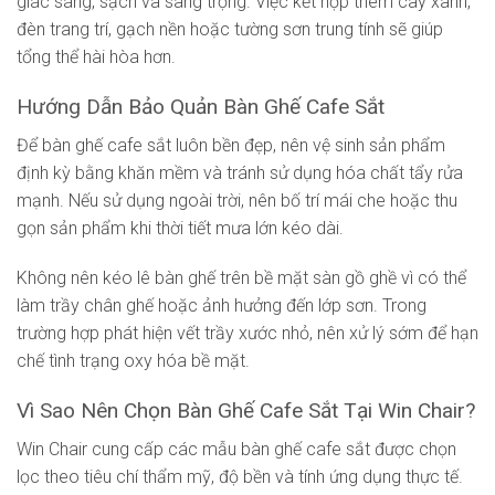
giác sáng, sạch và sang trọng. Việc kết hợp thêm cây xanh,
đèn trang trí, gạch nền hoặc tường sơn trung tính sẽ giúp
tổng thể hài hòa hơn.
Hướng Dẫn Bảo Quản Bàn Ghế Cafe Sắt
Để bàn ghế cafe sắt luôn bền đẹp, nên vệ sinh sản phẩm
định kỳ bằng khăn mềm và tránh sử dụng hóa chất tẩy rửa
mạnh. Nếu sử dụng ngoài trời, nên bố trí mái che hoặc thu
gọn sản phẩm khi thời tiết mưa lớn kéo dài.
Không nên kéo lê bàn ghế trên bề mặt sàn gồ ghề vì có thể
làm trầy chân ghế hoặc ảnh hưởng đến lớp sơn. Trong
trường hợp phát hiện vết trầy xước nhỏ, nên xử lý sớm để hạn
chế tình trạng oxy hóa bề mặt.
Vì Sao Nên Chọn Bàn Ghế Cafe Sắt Tại Win Chair?
Win Chair cung cấp các mẫu bàn ghế cafe sắt được chọn
lọc theo tiêu chí thẩm mỹ, độ bền và tính ứng dụng thực tế.