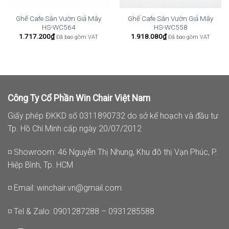
Ghế Cafe Sân Vườn Giả Mây
Ghế Cafe Sân Vườn Giả Mây
HS-WC564
HS-WC558
1.717.200
₫
1.918.080
₫
Đã bao gồm VAT
Đã bao gồm VAT
Công Ty Cổ Phần Win Chair Việt Nam
Giấy phép ĐKKD số 0311890732 do sở kế hoạch và đầu tư
Tp. Hồ Chí Minh cấp ngày 20/07/2012
◽ Showroom: 46 Nguyễn Thị Nhung, Khu đô thị Vạn Phúc, P.
Hiệp Bình, Tp. HCM
◽ Email:
winchair.vn@gmail.com
◽ Tel & Zalo: 0901287288 – 0931285588