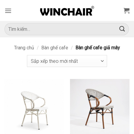
Bỏ
qua
nội
dung
Tìm
kiếm:
Trang chủ
/
Bàn ghế cafe
/
Bàn ghế cafe giả mây