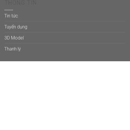
THÔNG TIN
Tin tức
Tuyển dụng
3D Model
Thanh lý