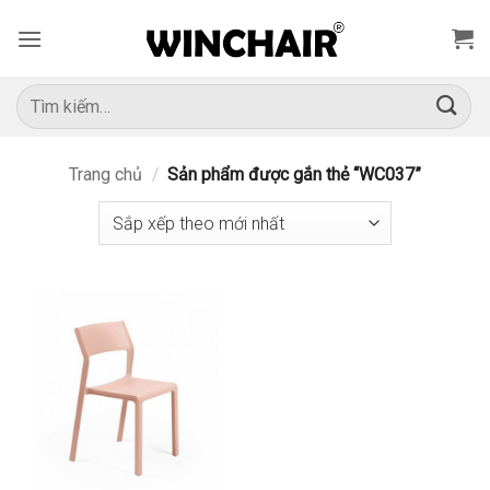
Bỏ
qua
nội
dung
Tìm
kiếm:
Trang chủ
/
Sản phẩm được gắn thẻ “WC037”