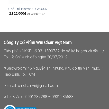
Ghế Trill Bistrot ND-WC037
2.322.000
₫
Đã bao gồm VAT
Công Ty Cổ Phần Win Chair Việt Nam
Giấy phép ĐKKD số 0311890732 do sở kế hoạch và đầu tư
Tp. Hồ Chí Minh cấp ngày 20/07/2012
◽ Showroom: 46 Nguyễn Thị Nhung, Khu đô thị Vạn Phúc, P.
Hiệp Bình, Tp. HCM
◽ Email:
winchair.vn@gmail.com
◽ Tel & Zalo: 0901287288 – 0931285588