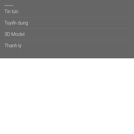
Tin tức
Tuyển dụng
3D Model
Thanh lý