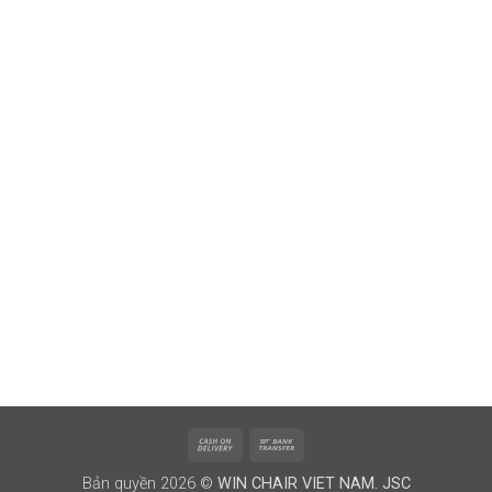
Cash
Bank
On
Transfer
Bản quyền 2026 ©
WIN CHAIR VIET NAM. JSC