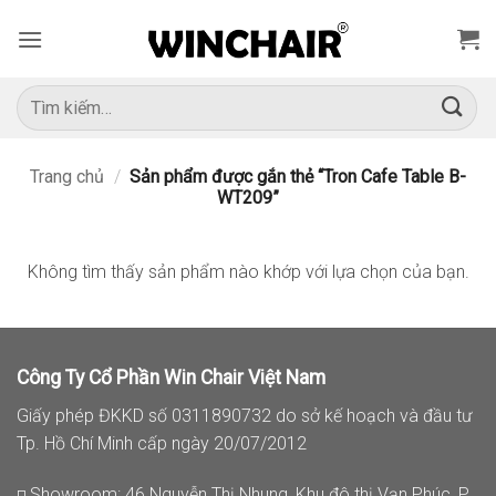
Bỏ
qua
nội
dung
Tìm
kiếm:
Trang chủ
/
Sản phẩm được gắn thẻ “Tron Cafe Table B-
WT209”
Không tìm thấy sản phẩm nào khớp với lựa chọn của bạn.
Công Ty Cổ Phần Win Chair Việt Nam
Giấy phép ĐKKD số 0311890732 do sở kế hoạch và đầu tư
Tp. Hồ Chí Minh cấp ngày 20/07/2012
◽ Showroom: 46 Nguyễn Thị Nhung, Khu đô thị Vạn Phúc, P.