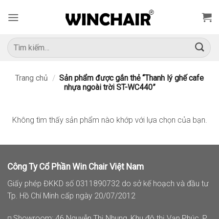
Bỏ
qua
nội
dung
Tìm
kiếm:
Trang chủ
/
Sản phẩm được gắn thẻ “Thanh lý ghế cafe
nhựa ngoài trời ST-WC440”
Không tìm thấy sản phẩm nào khớp với lựa chọn của bạn.
Công Ty Cổ Phần Win Chair Việt Nam
Giấy phép ĐKKD số 0311890732 do sở kế hoạch và đầu tư
Tp. Hồ Chí Minh cấp ngày 20/07/2012
◽ Showroom: 46 Nguyễn Thị Nhung, Khu đô thị Vạn Phúc, P.