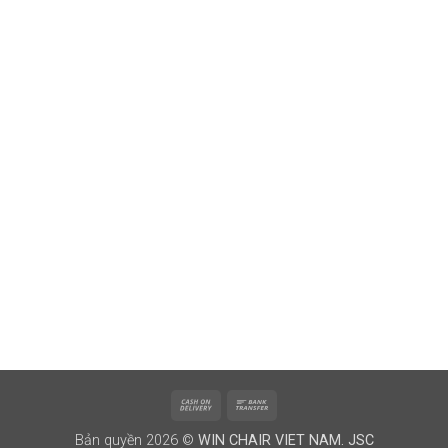
Cash
Bank
On
Transfer
Bản quyền 2026 ©
WIN CHAIR VIET NAM. JSC