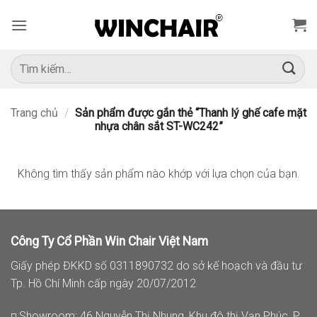
Bỏ
qua
nội
dung
Tìm
kiếm:
Trang chủ
/
Sản phẩm được gắn thẻ “Thanh lý ghế cafe mặt
nhựa chân sắt ST-WC242”
Không tìm thấy sản phẩm nào khớp với lựa chọn của bạn.
Công Ty Cổ Phần Win Chair Việt Nam
Giấy phép ĐKKD số 0311890732 do sở kế hoạch và đầu tư
Tp. Hồ Chí Minh cấp ngày 20/07/2012
◽ Showroom: 46 Nguyễn Thị Nhung, Khu đô thị Vạn Phúc, P.