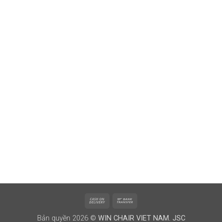
Cash
Bank
On
Transfer
Bản quyền 2026 ©
WIN CHAIR VIET NAM. JSC