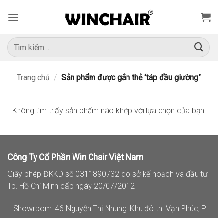
Bỏ
qua
nội
dung
Tìm
kiếm:
Trang chủ
/
Sản phẩm được gắn thẻ “táp đầu giường”
Không tìm thấy sản phẩm nào khớp với lựa chọn của bạn.
Công Ty Cổ Phần Win Chair Việt Nam
Giấy phép ĐKKD số 0311890732 do sở kế hoạch và đầu tư
Tp. Hồ Chí Minh cấp ngày 20/07/2012
◽ Showroom: 46 Nguyễn Thị Nhung, Khu đô thị Vạn Phúc, P.