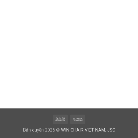
Cash
Bank
On
Transfer
Bản quyền 2026 ©
WIN CHAIR VIET NAM. JSC
Delivery