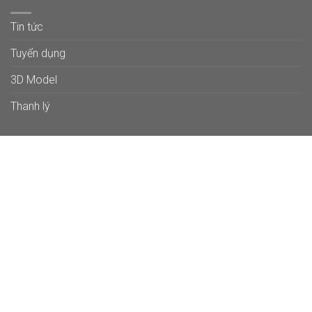
Tin tức
Tuyển dụng
3D Model
Thanh lý