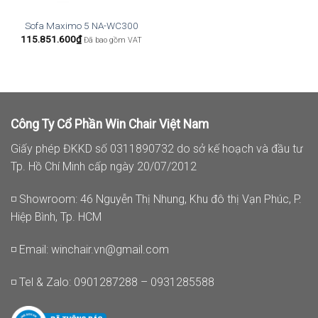
Sofa Maximo 5 NA-WC300
115.851.600
₫
Đã bao gồm VAT
Công Ty Cổ Phần Win Chair Việt Nam
Giấy phép ĐKKD số 0311890732 do sở kế hoạch và đầu tư
Tp. Hồ Chí Minh cấp ngày 20/07/2012
◽ Showroom: 46 Nguyễn Thị Nhung, Khu đô thị Vạn Phúc, P.
Hiệp Bình, Tp. HCM
◽ Email:
winchair.vn@gmail.com
◽ Tel & Zalo: 0901287288 – 0931285588