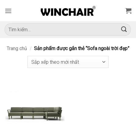
Bỏ
qua
nội
dung
Tìm
kiếm:
Trang chủ
/
Sản phẩm được gắn thẻ “Sofa ngoài trời đẹp”