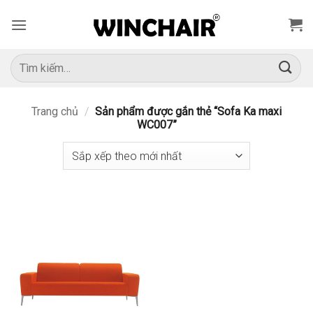
Bỏ
qua
nội
dung
Tìm
kiếm:
Trang chủ
/
Sản phẩm được gắn thẻ “Sofa Ka maxi
WC007”