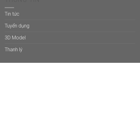
Tin tức
Tuyển dụng
3D Model
Thanh lý