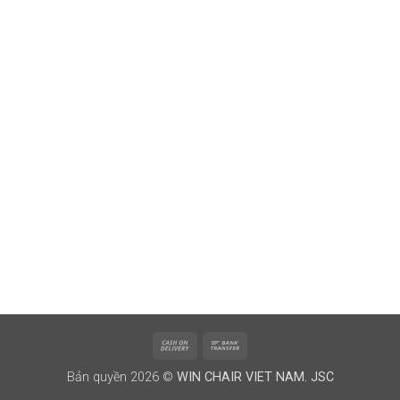
Cash
Bank
On
Transfer
Bản quyền 2026 ©
WIN CHAIR VIET NAM. JSC
Delivery