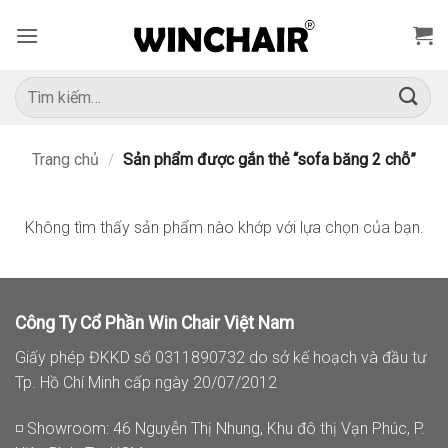
Bỏ
qua
nội
dung
Tìm
kiếm:
Trang chủ
/
Sản phẩm được gắn thẻ “sofa băng 2 chỗ”
Không tìm thấy sản phẩm nào khớp với lựa chọn của bạn.
Công Ty Cổ Phần Win Chair Việt Nam
Giấy phép ĐKKD số 0311890732 do sở kế hoạch và đầu tư
Tp. Hồ Chí Minh cấp ngày 20/07/2012
◽ Showroom: 46 Nguyễn Thị Nhung, Khu đô thị Vạn Phúc, P.