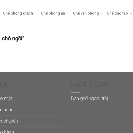
Ghế phòng khách
Ghế phòng ăn
Ghế văn phòng
Ghế đào tạo
 chỗ ngồi”
ÁCH
KHÔNG GIAN
ảo mật
Bàn ghế ngoài trời
án hàng
ận chuyển
ảo hành