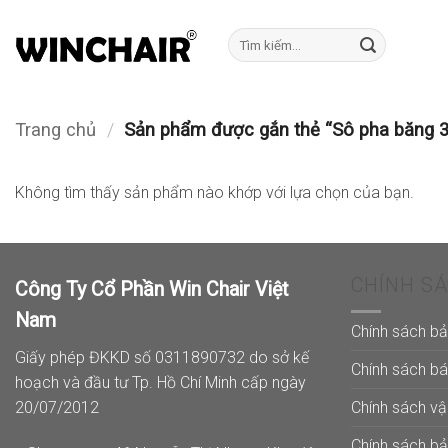
Bỏ
qua
Tìm
kiếm:
nội
dung
Trang chủ
/
Sản phẩm được gắn thẻ “Sô pha băng 3
Không tìm thấy sản phẩm nào khớp với lựa chọn của bạn.
CHÍNH S
Công Ty Cổ Phần Win Chair Việt
Nam
Chính sách b
Giấy phép ĐKKD số 0311890732 do sở kế
Chính sách b
hoạch và đầu tư Tp. Hồ Chí Minh cấp ngày
Chính sách v
20/07/2012
Chính sách b