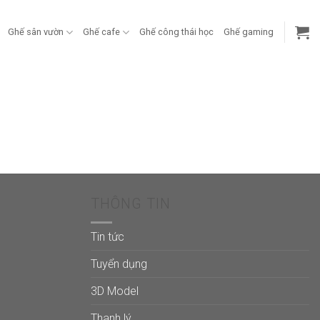
Ghế sân vườn
Ghế cafe
Ghế công thái học
Ghế gaming
THÔNG TIN
Tin tức
Tuyển dụng
3D Model
Thanh lý