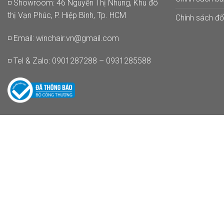
◽ Showroom: 46 Nguyễn Thị Nhung, Khu đô
thị Vạn Phúc, P. Hiệp Bình, Tp. HCM
Chính sách đổi
◽ Email:
winchair.vn@gmail.com
◽ Tel & Zalo: 0901287288 – 0931285588