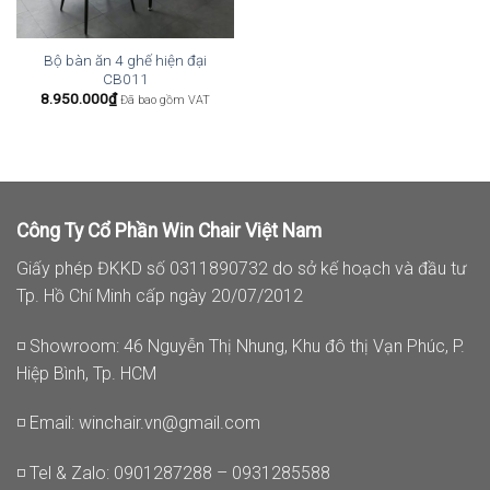
Bộ bàn ăn 4 ghế hiện đại
CB011
8.950.000
₫
Đã bao gồm VAT
Công Ty Cổ Phần Win Chair Việt Nam
Giấy phép ĐKKD số 0311890732 do sở kế hoạch và đầu tư
Tp. Hồ Chí Minh cấp ngày 20/07/2012
◽ Showroom: 46 Nguyễn Thị Nhung, Khu đô thị Vạn Phúc, P.
Hiệp Bình, Tp. HCM
◽ Email:
winchair.vn@gmail.com
◽ Tel & Zalo: 0901287288 – 0931285588