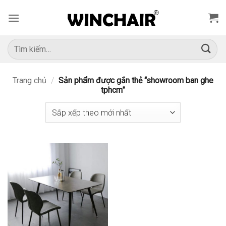
Bỏ
qua
nội
dung
Tìm
kiếm:
Trang chủ
/
Sản phẩm được gắn thẻ “showroom ban ghe
tphcm”