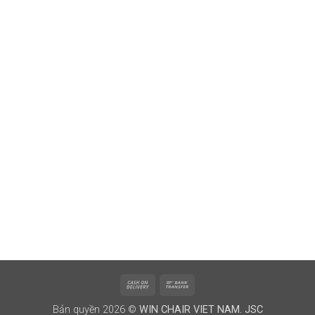
Cash
Bank
On
Transfer
Bản quyền 2026 ©
WIN CHAIR VIET NAM. JSC