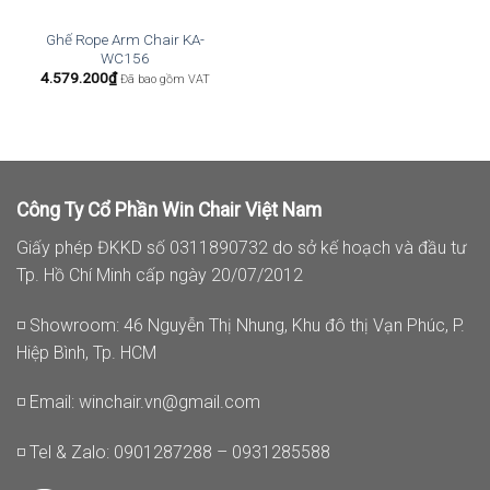
Ghế Rope Arm Chair KA-
WC156
4.579.200
₫
Đã bao gồm VAT
Công Ty Cổ Phần Win Chair Việt Nam
Giấy phép ĐKKD số 0311890732 do sở kế hoạch và đầu tư
Tp. Hồ Chí Minh cấp ngày 20/07/2012
◽ Showroom: 46 Nguyễn Thị Nhung, Khu đô thị Vạn Phúc, P.
Hiệp Bình, Tp. HCM
◽ Email:
winchair.vn@gmail.com
◽ Tel & Zalo: 0901287288 – 0931285588