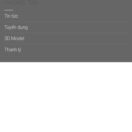
THÔNG TIN
Tin tức
Tuyển dụng
3D Model
Thanh lý