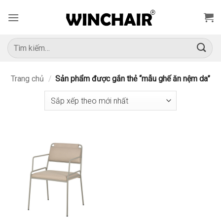
Bỏ
qua
nội
dung
Tìm
kiếm:
Trang chủ
/
Sản phẩm được gắn thẻ “mẫu ghế ăn nệm da”