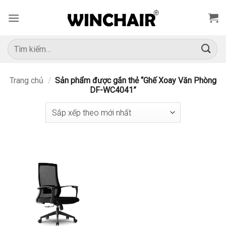
Bỏ
qua
nội
dung
Tìm
kiếm:
Trang chủ
/
Sản phẩm được gắn thẻ “Ghế Xoay Văn Phòng
DF-WC4041”