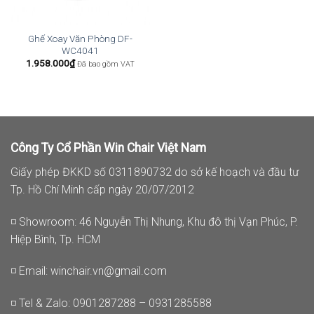
Ghế Xoay Văn Phòng DF-
WC4041
1.958.000
₫
Đã bao gồm VAT
Công Ty Cổ Phần Win Chair Việt Nam
Giấy phép ĐKKD số 0311890732 do sở kế hoạch và đầu tư
Tp. Hồ Chí Minh cấp ngày 20/07/2012
◽ Showroom: 46 Nguyễn Thị Nhung, Khu đô thị Vạn Phúc, P.
Hiệp Bình, Tp. HCM
◽ Email:
winchair.vn@gmail.com
◽ Tel & Zalo: 0901287288 – 0931285588