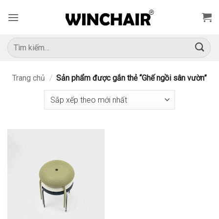
Bỏ
qua
nội
dung
Tìm
kiếm:
Trang chủ
/
Sản phẩm được gắn thẻ “Ghế ngồi sân vườn”