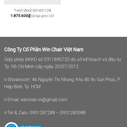
Twirl Stool SG-WC128
1.875.600
₫
Đã bao gồm VAT
Công Ty Cổ Phần Win Chair Việt Nam
Giấy phép ĐKKD số 0311890732 do sở kế hoạch và đầu tư
Tp. Hồ Chí Minh cấp ngày 20/07/2012
◽ Showroom: 46 Nguyễn Thị Nhung, Khu đô thị Vạn Phúc, P.
Hiệp Bình, Tp. HCM
◽ Email:
winchair.vn@gmail.com
◽ Tel & Zalo: 0901287288 – 0931285588