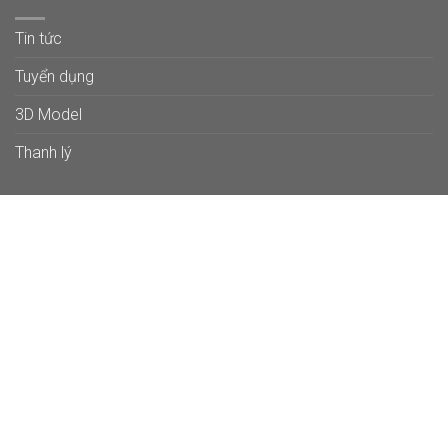
Tin tức
Tuyển dụng
3D Model
Thanh lý