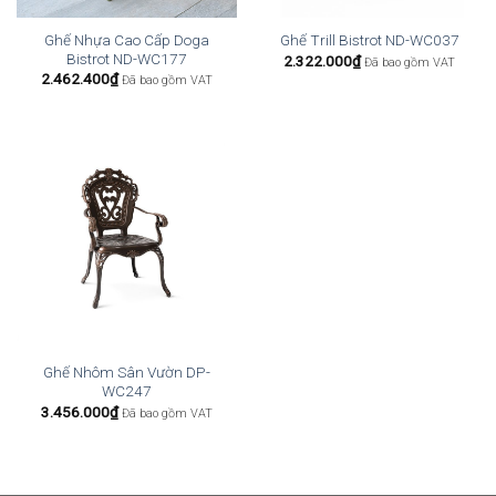
Ghế Nhựa Cao Cấp Doga
Ghế Trill Bistrot ND-WC037
Bistrot ND-WC177
2.322.000
₫
Đã bao gồm VAT
2.462.400
₫
Đã bao gồm VAT
Ghế Nhôm Sân Vườn DP-
WC247
3.456.000
₫
Đã bao gồm VAT