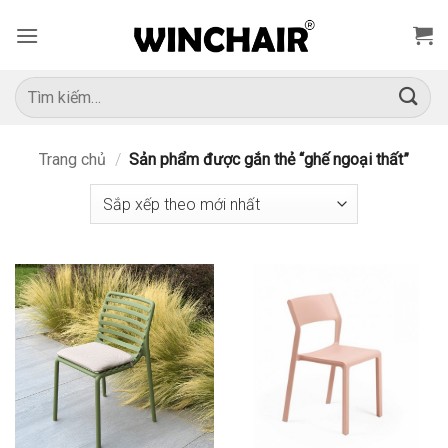
Bỏ
qua
nội
dung
Tìm
kiếm:
Trang chủ
/
Sản phẩm được gắn thẻ “ghế ngoại thất”