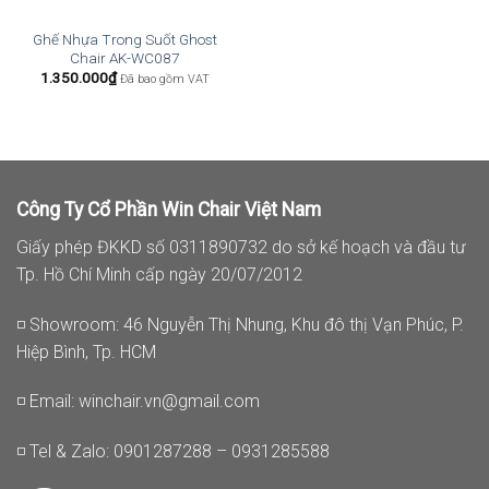
Ghế Nhựa Trong Suốt Ghost
Chair AK-WC087
1.350.000
₫
Đã bao gồm VAT
Công Ty Cổ Phần Win Chair Việt Nam
Giấy phép ĐKKD số 0311890732 do sở kế hoạch và đầu tư
Tp. Hồ Chí Minh cấp ngày 20/07/2012
◽ Showroom: 46 Nguyễn Thị Nhung, Khu đô thị Vạn Phúc, P.
Hiệp Bình, Tp. HCM
◽ Email:
winchair.vn@gmail.com
◽ Tel & Zalo: 0901287288 – 0931285588