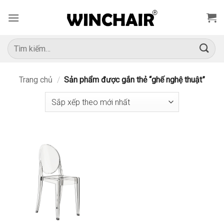
Bỏ
qua
nội
dung
Tìm
kiếm:
Trang chủ
/
Sản phẩm được gắn thẻ “ghế nghệ thuật”