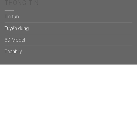
THÔNG TIN
Tin tức
Tuyển dụng
3D Model
Thanh lý