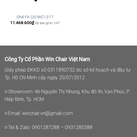
Ghế FK OS-WC1317
11.468.600
₫
Đã bao gồm VAT
Công Ty Cổ Phần Win Chair Việt Nam
Giấy phép ĐKKD số 0311890732 do sở kế hoạch và đầu tư
Tp. Hồ Chí Minh cấp ngày 20/07/2012
◽ Showroom: 46 Nguyễn Thị Nhung, Khu đô thị Vạn Phúc, P.
Hiệp Bình, Tp. HCM
◽ Email:
winchair.vn@gmail.com
◽ Tel & Zalo: 0901287288 – 0931285588