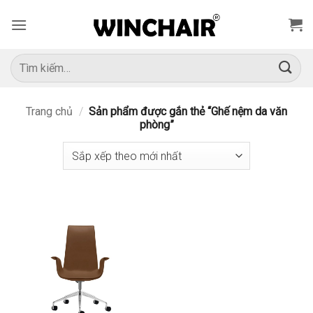
Bỏ
qua
nội
dung
Tìm
kiếm:
Trang chủ
/
Sản phẩm được gắn thẻ “Ghế nệm da văn
phòng”