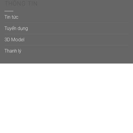
THÔNG TIN
Tin tức
Tuyển dụng
3D Model
Thanh lý