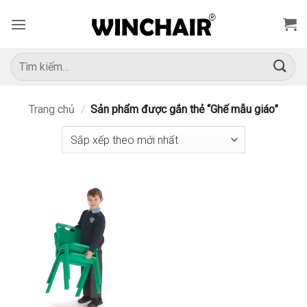
Bỏ
qua
nội
dung
Tìm
kiếm:
Trang chủ
/
Sản phẩm được gắn thẻ “Ghế mẫu giáo”