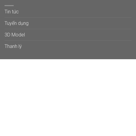
Tin tức
Tuyển dụng
3D Model
Thanh lý