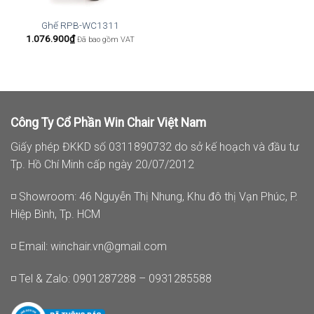
Ghế RPB-WC1311
1.076.900
₫
Đã bao gồm VAT
Công Ty Cổ Phần Win Chair Việt Nam
Giấy phép ĐKKD số 0311890732 do sở kế hoạch và đầu tư
Tp. Hồ Chí Minh cấp ngày 20/07/2012
◽ Showroom: 46 Nguyễn Thị Nhung, Khu đô thị Vạn Phúc, P.
Hiệp Bình, Tp. HCM
◽ Email:
winchair.vn@gmail.com
◽ Tel & Zalo: 0901287288 – 0931285588