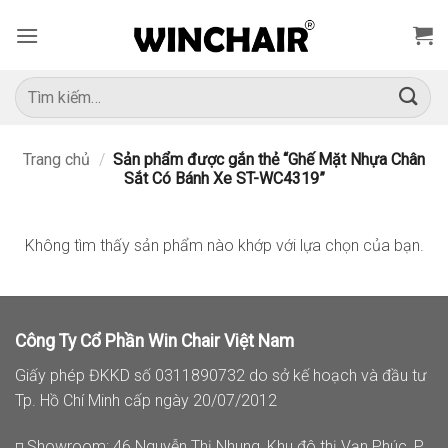
Bỏ
qua
nội
dung
Tìm
kiếm:
Trang chủ
/
Sản phẩm được gắn thẻ “Ghế Mặt Nhựa Chân
Sắt Có Bánh Xe ST-WC4319”
Không tìm thấy sản phẩm nào khớp với lựa chọn của bạn.
Công Ty Cổ Phần Win Chair Việt Nam
Giấy phép ĐKKD số 0311890732 do sở kế hoạch và đầu tư
Tp. Hồ Chí Minh cấp ngày 20/07/2012
◽ Showroom: 46 Nguyễn Thị Nhung, Khu đô thị Vạn Phúc, P.