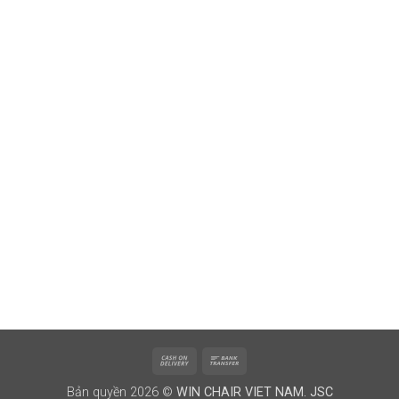
Cash
Bank
On
Transfer
Bản quyền 2026 ©
WIN CHAIR VIET NAM. JSC