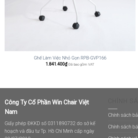
Ghế Làm Việc Nhỏ Gọn RPB-GVP166
1.841.400
₫
Đã bao gồm VAT
CHÍNH S
Công Ty Cổ Phần Win Chair Việt
Nam
Chính sách b
Giấy phép ĐKKD số 0311890732 do sở kế
Chính sách b
hoạch và đầu tư Tp. Hồ Chí Minh cấp ngày