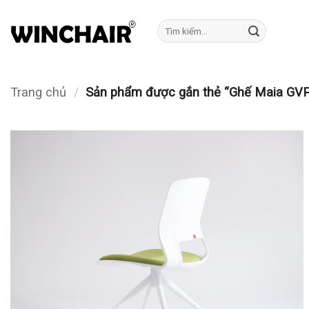
Bỏ
qua
Tìm
kiếm:
nội
dung
Trang chủ
/
Sản phẩm được gắn thẻ “Ghế Maia GV