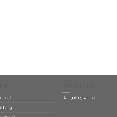
ÁCH
KHÔNG GIAN
ảo mật
Bàn ghế ngoài trời
án hàng