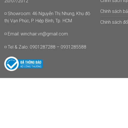
Chính sách v
20/07/2012
Chính sách b
◽ Showroom: 46 Nguyễn Thị Nhung, Khu đô
thị Vạn Phúc, P. Hiệp Bình, Tp. HCM
Chính sách đổi
◽ Email:
winchair.vn@gmail.com
◽ Tel & Zalo: 0901287288 – 0931285588