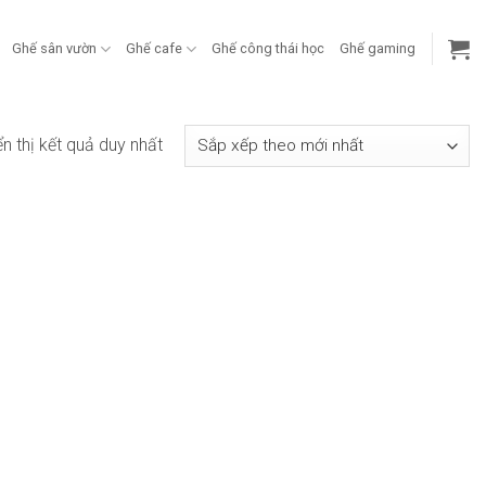
Ghế sân vườn
Ghế cafe
Ghế công thái học
Ghế gaming
ển thị kết quả duy nhất