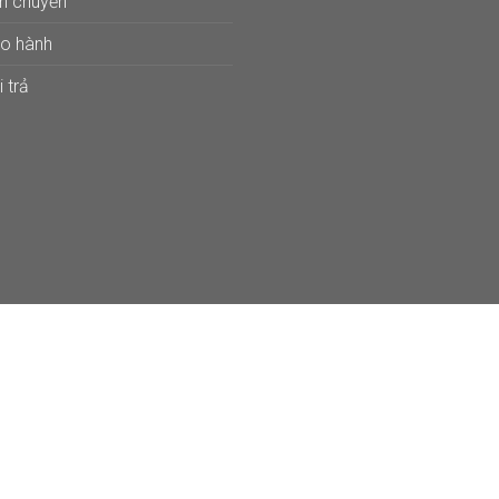
ận chuyển
ảo hành
 trả