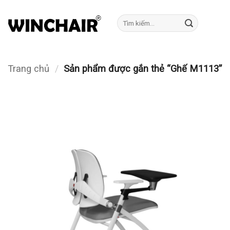
Bỏ
qua
Tìm
kiếm:
nội
dung
Trang chủ
/
Sản phẩm được gắn thẻ “Ghế M1113”