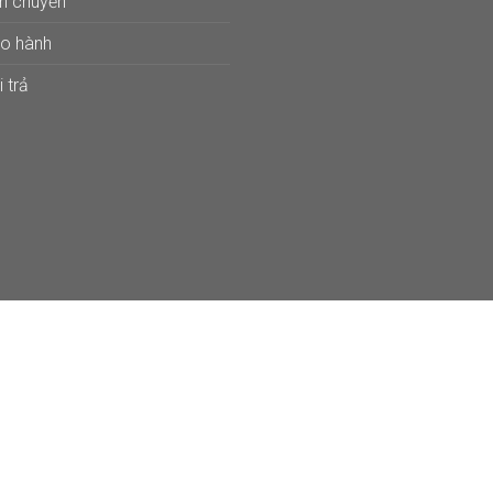
ận chuyển
ảo hành
 trả