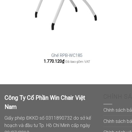
Ghế RPB-WC185
1.770.120
₫
Đã bao gồm VAT
CHÍNH S
Công Ty Cổ Phần Win Chair Việt
Nam
Chính sách b
Giấy phép ĐKKD số 0311890732 do sở kế
Chính sách b
hoạch và đầu tư Tp. Hồ Chí Minh cấp ngày