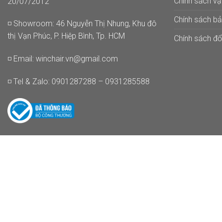
Chính sách v
20/07/2012
Chính sách b
◽ Showroom: 46 Nguyễn Thị Nhung, Khu đô
thị Vạn Phúc, P. Hiệp Bình, Tp. HCM
Chính sách đổi
◽ Email:
winchair.vn@gmail.com
◽ Tel & Zalo: 0901287288 – 0931285588