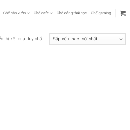
Ghế sân vườn
Ghế cafe
Ghế công thái học
Ghế gaming
ển thị kết quả duy nhất