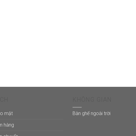
ÁCH
KHÔNG GIAN
ảo mật
Bàn ghế ngoài trời
án hàng