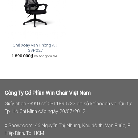
Ghế Xoay Văn Phòng AK-
GVP027
1.890.000
₫
Đã bao gồm VAT
Công Ty Cổ Phần Win Chair Việt Nam
Giấy phép ĐKKD số 0311890732 do sở kế hoạch và đầu tư
Tp. Hồ Chí Minh cấp ngày 20/07/2012
◽ Showroom: 46 Nguyễn Thị Nhung, Khu đô thị Vạn Phúc, P.
Hiệp Bình, Tp. HCM