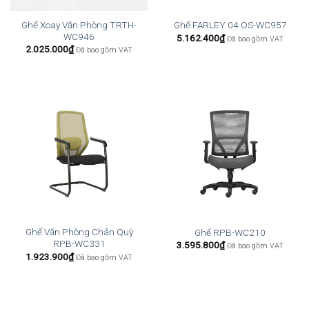
Ghế Xoay Văn Phòng TRTH-
Ghế FARLEY 04 OS-WC957
WC946
5.162.400
₫
Đã bao gồm VAT
2.025.000
₫
Đã bao gồm VAT
Ghế Văn Phòng Chân Quỳ
Ghế RPB-WC210
RPB-WC331
3.595.800
₫
Đã bao gồm VAT
1.923.900
₫
Đã bao gồm VAT