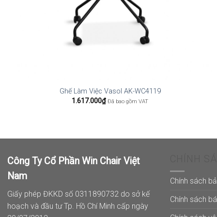
Ghế Làm Việc Vasol AK-WC4119
1.617.000
₫
Đã bao gồm VAT
CHÍNH S
Công Ty Cổ Phần Win Chair Việt
Nam
Chính sách b
Giấy phép ĐKKD số 0311890732 do sở kế
Chính sách b
hoạch và đầu tư Tp. Hồ Chí Minh cấp ngày