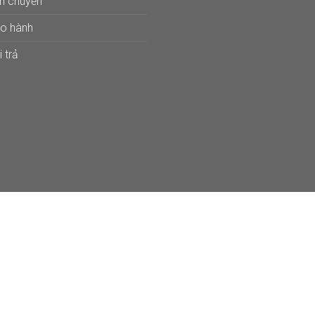
ận chuyển
ảo hành
 trả