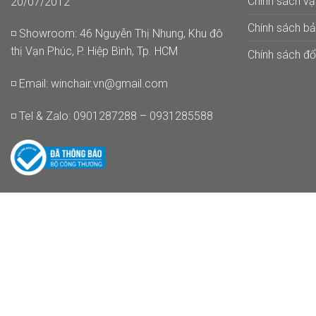
Chính sách v
20/07/2012
Chính sách b
◽ Showroom: 46 Nguyễn Thị Nhung, Khu đô
thị Vạn Phúc, P. Hiệp Bình, Tp. HCM
Chính sách đổi
◽ Email:
winchair.vn@gmail.com
◽ Tel & Zalo: 0901287288 – 0931285588