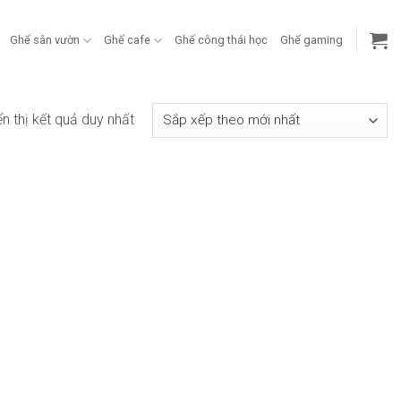
Ghế sân vườn
Ghế cafe
Ghế công thái học
Ghế gaming
ển thị kết quả duy nhất