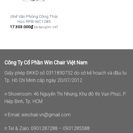
Ghế Văn Phòng Công Thái
Học RPB-WC1285
17.303.000
₫
Đã bao gồm VAT
Công Ty Cổ Phần Win Chair Việt Nam
Giấy phép ĐKKD số 0311890732 do sở kế hoạch và đầu tư
Tp. Hồ Chí Minh cấp ngày 20/07/2012
◽ Showroom: 46 Nguyễn Thị Nhung, Khu đô thị Vạn Phúc, P.
Hiệp Bình, Tp. HCM
◽ Email:
winchair.vn@gmail.com
◽ Tel & Zalo: 0901287288 – 0931285588