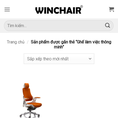
Bỏ
qua
nội
dung
Tìm
kiếm:
Trang chủ
/
Sản phẩm được gắn thẻ “Ghế làm việc thông
minh”