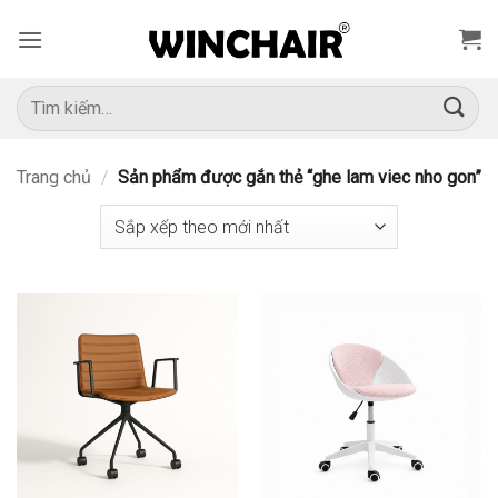
Bỏ
qua
nội
dung
Tìm
kiếm:
Trang chủ
/
Sản phẩm được gắn thẻ “ghe lam viec nho gon”