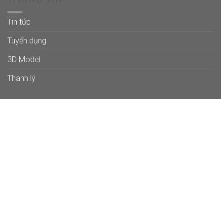
Tin tức
Tuyển dụng
3D Model
Thanh lý