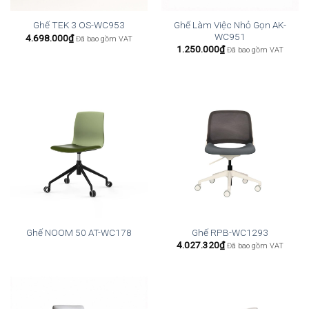
Ghế Làm Việc Nhỏ Gọn AK-
Ghế TEK 3 OS-WC953
WC951
4.698.000
₫
Đã bao gồm VAT
1.250.000
₫
Đã bao gồm VAT
Ghế NOOM 50 AT-WC178
Ghế RPB-WC1293
4.027.320
₫
Đã bao gồm VAT