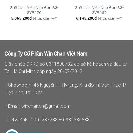
Ghế Làm Việc Nhỏ Gọn SG-
Ghế Làm Việc Nhỏ Gọn SG-
GVP176
GVP169
5.065.200
₫
6.145.200
₫
Đã bao gồm VAT
Đã bao gồm VAT
Công Ty Cổ Phần Win Chair Việt Nam
Giấy phép ĐKKD số 0311890732 do sở kế hoạch và đầu tư
Tp. Hồ Chí Minh cấp ngày 20/07/2012
◽ Showroom: 46 Nguyễn Thị Nhung, Khu đô thị Vạn Phúc, P.
Hiệp Bình, Tp. HCM
◽ Email:
winchair.vn@gmail.com
◽ Tel & Zalo: 0901287288 – 0931285588