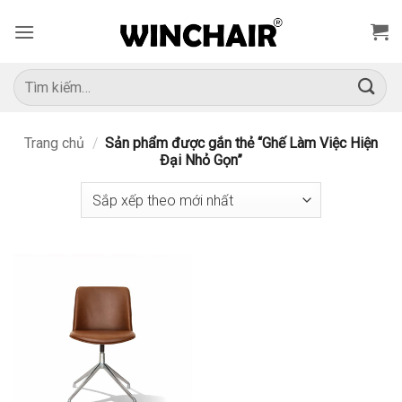
Bỏ
qua
nội
dung
Tìm
kiếm:
Trang chủ
/
Sản phẩm được gắn thẻ “Ghế Làm Việc Hiện
Đại Nhỏ Gọn”