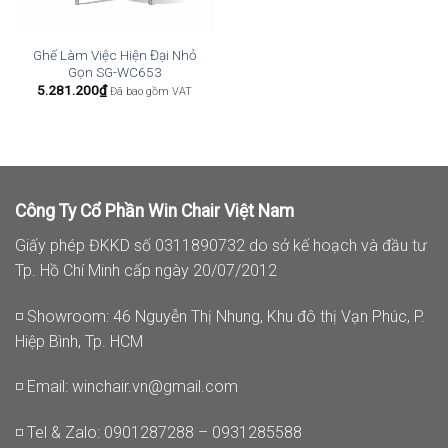
Ghế Làm Việc Hiện Đại Nhỏ
Gọn SG-WC653
5.281.200
₫
Đã bao gồm VAT
Công Ty Cổ Phần Win Chair Việt Nam
Giấy phép ĐKKD số 0311890732 do sở kế hoạch và đầu tư
Tp. Hồ Chí Minh cấp ngày 20/07/2012
◽ Showroom: 46 Nguyễn Thị Nhung, Khu đô thị Vạn Phúc, P.
Hiệp Bình, Tp. HCM
◽ Email:
winchair.vn@gmail.com
◽ Tel & Zalo: 0901287288 – 0931285588