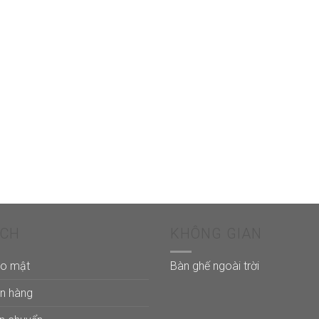
ÁCH
KHÔNG GIAN
ảo mật
Bàn ghế ngoài trời
án hàng