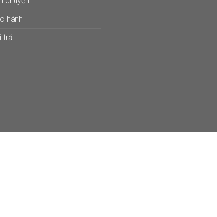
ận chuyển
ảo hành
 trả