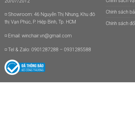
Chính sách v
20/07/2012
Chính sách b
◽ Showroom: 46 Nguyễn Thị Nhung, Khu đô
thị Vạn Phúc, P. Hiệp Bình, Tp. HCM
Chính sách đổi
◽ Email:
winchair.vn@gmail.com
◽ Tel & Zalo: 0901287288 – 0931285588