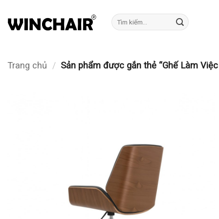
Bỏ
qua
Tìm
kiếm:
nội
dung
Trang chủ
/
Sản phẩm được gắn thẻ “Ghế Làm Việ