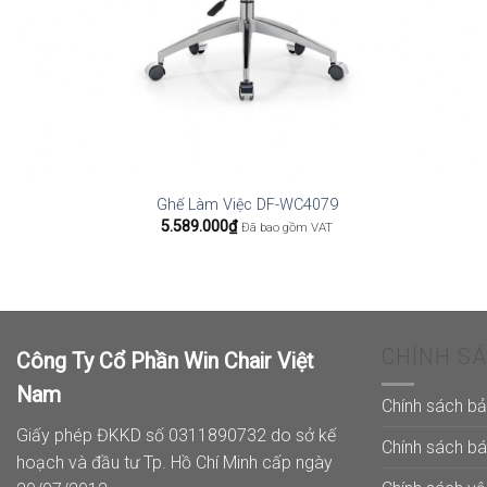
Ghế Làm Việc DF-WC4079
5.589.000
₫
Đã bao gồm VAT
CHÍNH S
Công Ty Cổ Phần Win Chair Việt
Nam
Chính sách b
Giấy phép ĐKKD số 0311890732 do sở kế
Chính sách b
hoạch và đầu tư Tp. Hồ Chí Minh cấp ngày