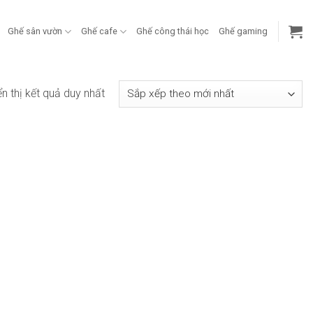
Ghế sân vườn
Ghế cafe
Ghế công thái học
Ghế gaming
ển thị kết quả duy nhất