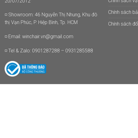
Chính sách v
20/07/2012
Chính sách b
◽ Showroom: 46 Nguyễn Thị Nhung, Khu đô
thị Vạn Phúc, P. Hiệp Bình, Tp. HCM
Chính sách đổi
◽ Email:
winchair.vn@gmail.com
◽ Tel & Zalo: 0901287288 – 0931285588