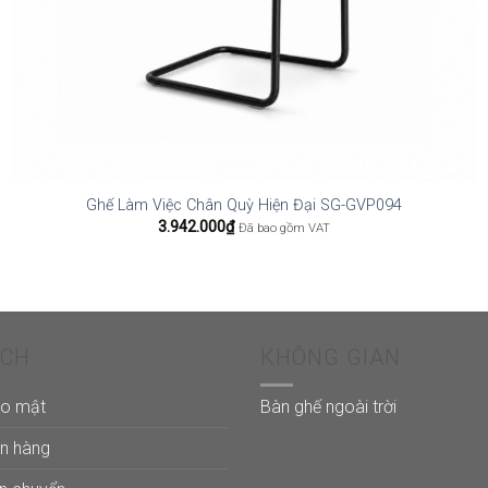
Ghế Làm Việc Chân Quỳ Hiện Đại SG-GVP094
3.942.000
₫
Đã bao gồm VAT
ÁCH
KHÔNG GIAN
ảo mật
Bàn ghế ngoài trời
án hàng