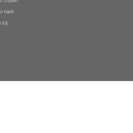
ận chuyển
ảo hành
 trả