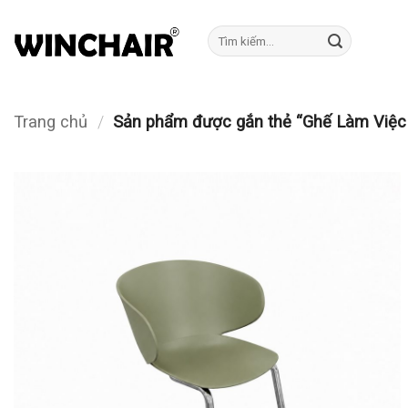
Bỏ
qua
Tìm
kiếm:
nội
dung
Trang chủ
/
Sản phẩm được gắn thẻ “Ghế Làm Việc 