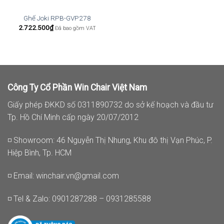
Ghế Joki RPB-GVP278
2.722.500
₫
Đã bao gồm VAT
Công Ty Cổ Phần Win Chair Việt Nam
Giấy phép ĐKKD số 0311890732 do sở kế hoạch và đầu tư
Tp. Hồ Chí Minh cấp ngày 20/07/2012
◽ Showroom: 46 Nguyễn Thị Nhung, Khu đô thị Vạn Phúc, P.
Hiệp Bình, Tp. HCM
◽ Email:
winchair.vn@gmail.com
◽ Tel & Zalo: 0901287288 – 0931285588