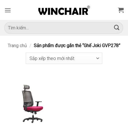
Bỏ
qua
nội
dung
Tìm
kiếm:
Trang chủ
/
Sản phẩm được gắn thẻ “Ghế Joki GVP278”