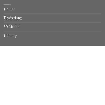
Tin tức
Tuyển dụng
3D Model
Thanh lý