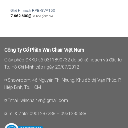
Ghế Himesh RPB-GVP150
7.662.600
₫
Đã bao gồm VAT
Công Ty Cổ Phần Win Chair Việt Nam
Giấy phép ĐKKD số 0311890732 do sở kế hoạch và đầu tư
Tp. Hồ Chí Minh cấp ngày 20/07/2012
◽ Showroom: 46 Nguyễn Thị Nhung, Khu đô thị Vạn Phúc, P.
Hiệp Bình, Tp. HCM
◽ Email:
winchair.vn@gmail.com
◽ Tel & Zalo: 0901287288 – 0931285588