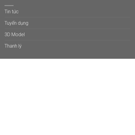
Tin tức
Tuyển dụng
3D Model
Thanh lý