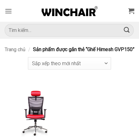
Bỏ
qua
nội
dung
Tìm
kiếm:
Trang chủ
/
Sản phẩm được gắn thẻ “Ghế Himesh GVP150”