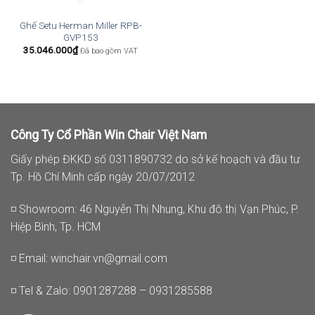
Ghế Setu Herman Miller RPB-
GVP153
35.046.000
₫
Đã bao gồm VAT
Công Ty Cổ Phần Win Chair Việt Nam
Giấy phép ĐKKD số 0311890732 do sở kế hoạch và đầu tư
Tp. Hồ Chí Minh cấp ngày 20/07/2012
◽ Showroom: 46 Nguyễn Thị Nhung, Khu đô thị Vạn Phúc, P.
Hiệp Bình, Tp. HCM
◽ Email:
winchair.vn@gmail.com
◽ Tel & Zalo: 0901287288 – 0931285588