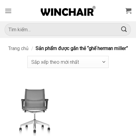
Bỏ
qua
nội
dung
Tìm
kiếm:
Trang chủ
/
Sản phẩm được gắn thẻ “ghế herman miller”