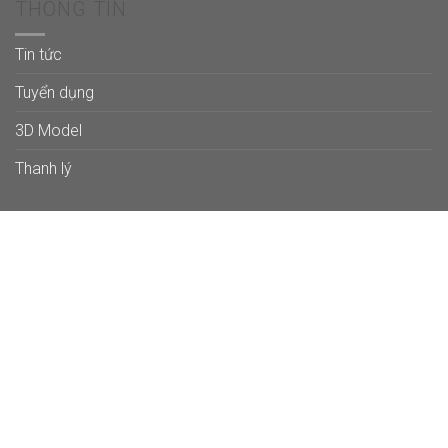
THÔNG TIN
Tin tức
Tuyển dụng
3D Model
Thanh lý