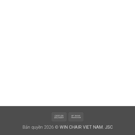
Cash
Bank
On
Transfer
Bản quyền 2026 ©
WIN CHAIR VIET NAM. JSC
Delivery