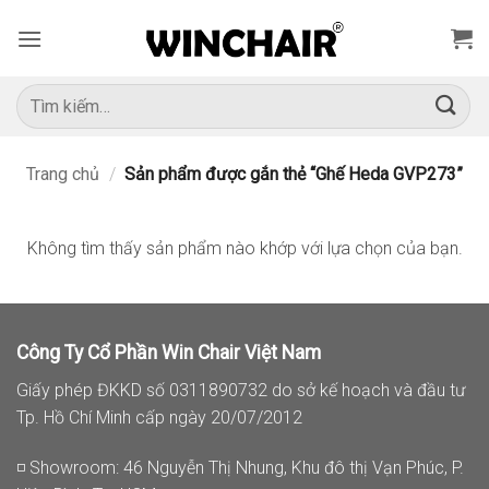
Bỏ
qua
nội
dung
Tìm
kiếm:
Trang chủ
/
Sản phẩm được gắn thẻ “Ghế Heda GVP273”
Không tìm thấy sản phẩm nào khớp với lựa chọn của bạn.
Công Ty Cổ Phần Win Chair Việt Nam
Giấy phép ĐKKD số 0311890732 do sở kế hoạch và đầu tư
Tp. Hồ Chí Minh cấp ngày 20/07/2012
◽ Showroom: 46 Nguyễn Thị Nhung, Khu đô thị Vạn Phúc, P.