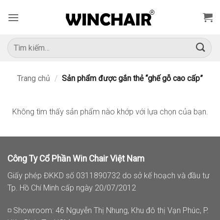
Bỏ
qua
nội
dung
Tìm
kiếm:
Trang chủ
/
Sản phẩm được gắn thẻ “ghế gỗ cao cấp”
Không tìm thấy sản phẩm nào khớp với lựa chọn của bạn.
Công Ty Cổ Phần Win Chair Việt Nam
Giấy phép ĐKKD số 0311890732 do sở kế hoạch và đầu tư
Tp. Hồ Chí Minh cấp ngày 20/07/2012
◽ Showroom: 46 Nguyễn Thị Nhung, Khu đô thị Vạn Phúc, P.