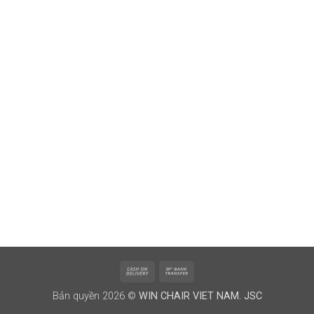
Cash
Bank
On
Transfer
Bản quyền 2026 ©
WIN CHAIR VIET NAM. JSC
Delivery