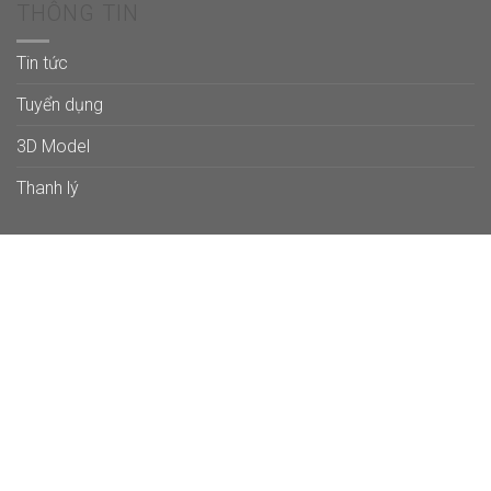
THÔNG TIN
Tin tức
Tuyển dụng
3D Model
Thanh lý