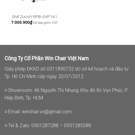
Ghế Zurich RPB-GVP161
7.005.900
₫
Đã bao gồm VAT
Công Ty Cổ Phần Win Chair Việt Nam
Giấy phép ĐKKD số 0311890732 do sở kế hoạch và đầu tư
Tp. Hồ Chí Minh cấp ngày 20/07/2012
◽ Showroom: 46 Nguyễn Thị Nhung, Khu đô thị Vạn Phúc, P.
Hiệp Bình, Tp. HCM
◽ Email:
winchair.vn@gmail.com
◽ Tel & Zalo: 0901287288 – 0931285588