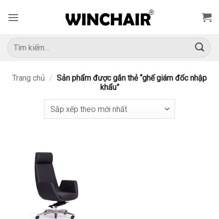
Bỏ
qua
nội
dung
Tìm
kiếm:
Trang chủ
/
Sản phẩm được gắn thẻ “ghế giám đốc nhập
khẩu”