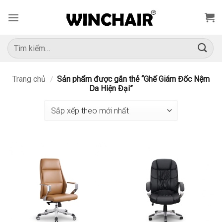
Bỏ
qua
nội
dung
Tìm
kiếm:
Trang chủ
/
Sản phẩm được gắn thẻ “Ghế Giám Đốc Nệm
Da Hiện Đại”