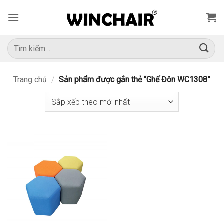
Bỏ
qua
nội
dung
Tìm
kiếm:
Trang chủ
/
Sản phẩm được gắn thẻ “Ghế Đôn WC1308”