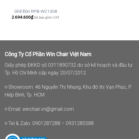
Ghế Đôn RPB-WC1308
2.694.600
₫
Đã bao gồm VAT
Công Ty Cổ Phần Win Chair Việt Nam
Giấy phép ĐKKD số 0311890732 do sở kế hoạch và đầu tư
Tp. Hồ Chí Minh cấp ngày 20/07/2012
◽ Showroom: 46 Nguyễn Thị Nhung, Khu đô thị Vạn Phúc, P.
Hiệp Bình, Tp. HCM
◽ Email:
winchair.vn@gmail.com
◽ Tel & Zalo: 0901287288 – 0931285588