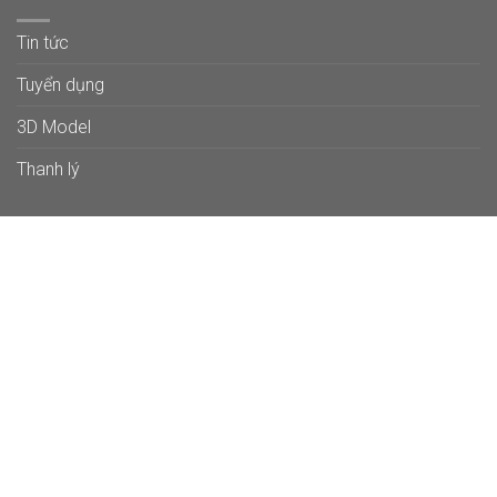
Tin tức
Tuyển dụng
3D Model
Thanh lý