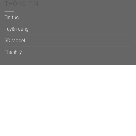
THÔNG TIN
Tin tức
Tuyển dụng
3D Model
Thanh lý