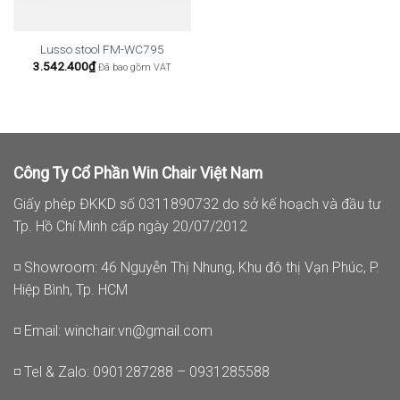
Lusso stool FM-WC795
3.542.400
₫
Đã bao gồm VAT
Công Ty Cổ Phần Win Chair Việt Nam
Giấy phép ĐKKD số 0311890732 do sở kế hoạch và đầu tư
Tp. Hồ Chí Minh cấp ngày 20/07/2012
◽ Showroom: 46 Nguyễn Thị Nhung, Khu đô thị Vạn Phúc, P.
Hiệp Bình, Tp. HCM
◽ Email:
winchair.vn@gmail.com
◽ Tel & Zalo: 0901287288 – 0931285588