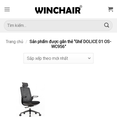
Bỏ
qua
nội
dung
Tìm
kiếm:
Trang chủ
/
Sản phẩm được gắn thẻ “Ghế DOLICE 01 OS-
WC956”