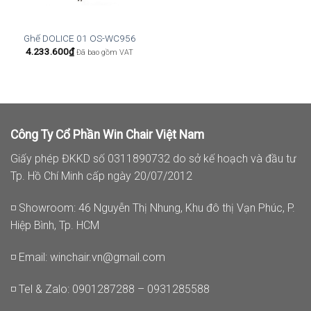
Ghế DOLICE 01 OS-WC956
4.233.600
₫
Đã bao gồm VAT
Công Ty Cổ Phần Win Chair Việt Nam
Giấy phép ĐKKD số 0311890732 do sở kế hoạch và đầu tư
Tp. Hồ Chí Minh cấp ngày 20/07/2012
◽ Showroom: 46 Nguyễn Thị Nhung, Khu đô thị Vạn Phúc, P.
Hiệp Bình, Tp. HCM
◽ Email:
winchair.vn@gmail.com
◽ Tel & Zalo: 0901287288 – 0931285588