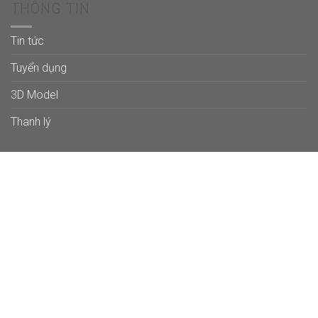
THÔNG TIN
Tin tức
Tuyển dụng
3D Model
Thanh lý