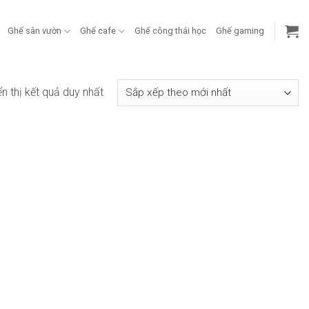
Ghế sân vườn
Ghế cafe
Ghế công thái học
Ghế gaming
ển thị kết quả duy nhất