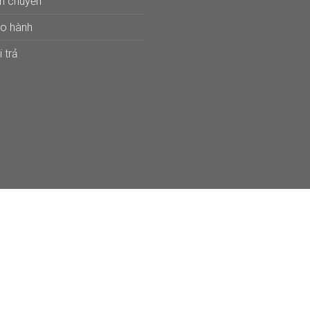
ận chuyển
ảo hành
 trả