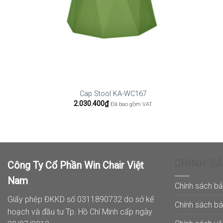
Cap Stool KA-WC167
2.030.400
₫
Đã bao gồm VAT
CHÍNH S
Công Ty Cổ Phần Win Chair Việt
Nam
Chính sách b
Giấy phép ĐKKD số 0311890732 do sở kế
Chính sách b
hoạch và đầu tư Tp. Hồ Chí Minh cấp ngày