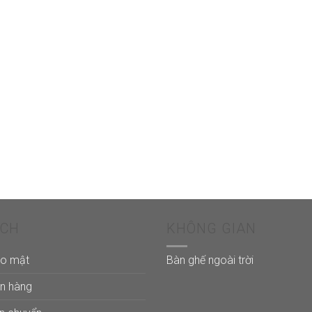
ÁCH
KHÔNG GIAN
ảo mật
Bàn ghế ngoài trời
án hàng