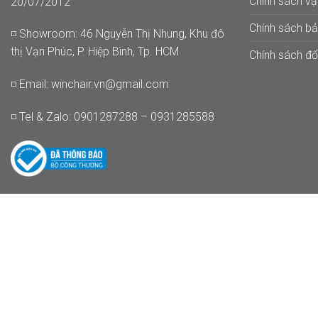
Chính sách v
20/07/2012
Chính sách b
◽ Showroom: 46 Nguyễn Thị Nhung, Khu đô
thị Vạn Phúc, P. Hiệp Bình, Tp. HCM
Chính sách đổi
◽ Email:
winchair.vn@gmail.com
◽ Tel & Zalo: 0901287288 – 0931285588