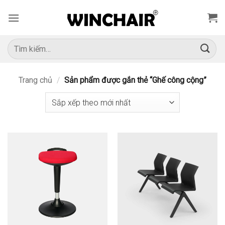
Bỏ
qua
nội
dung
Tìm
kiếm:
Trang chủ
/
Sản phẩm được gắn thẻ “Ghế công cộng”