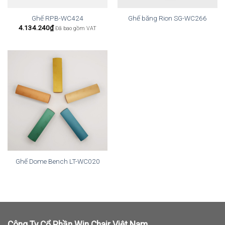
Ghế RPB-WC424
Ghế băng Rion SG-WC266
4.134.240
₫
Đã bao gồm VAT
Ghế Dome Bench LT-WC020
Công Ty Cổ Phần Win Chair Việt Nam