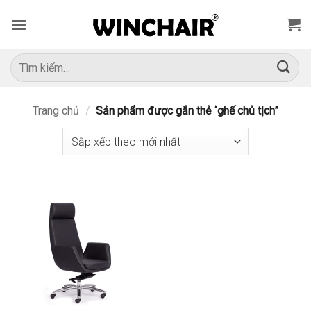
Bỏ
qua
nội
dung
Tìm
kiếm:
Trang chủ
/
Sản phẩm được gắn thẻ “ghế chủ tịch”