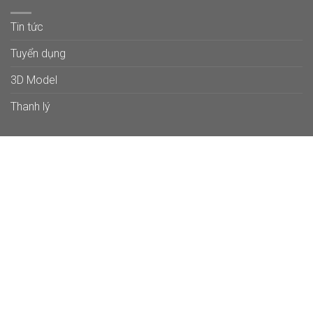
Tin tức
Tuyển dụng
3D Model
Thanh lý