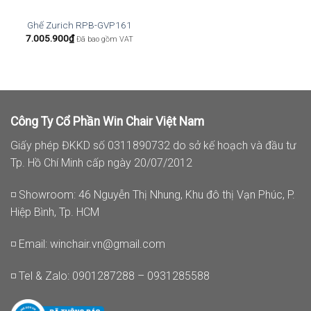
Ghế Zurich RPB-GVP161
7.005.900
₫
Đã bao gồm VAT
Công Ty Cổ Phần Win Chair Việt Nam
Giấy phép ĐKKD số 0311890732 do sở kế hoạch và đầu tư
Tp. Hồ Chí Minh cấp ngày 20/07/2012
◽ Showroom: 46 Nguyễn Thị Nhung, Khu đô thị Vạn Phúc, P.
Hiệp Bình, Tp. HCM
◽ Email:
winchair.vn@gmail.com
◽ Tel & Zalo: 0901287288 – 0931285588