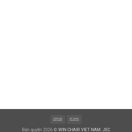
Cash
Bank
On
Transfer
Bản quyền 2026 ©
WIN CHAIR VIET NAM. JSC