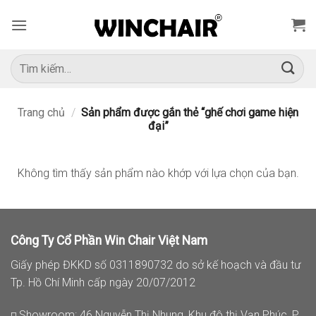
Bỏ
qua
nội
dung
Tìm
kiếm:
Trang chủ
/
Sản phẩm được gắn thẻ “ghế chơi game hiện
đại”
Không tìm thấy sản phẩm nào khớp với lựa chọn của bạn.
Công Ty Cổ Phần Win Chair Việt Nam
Giấy phép ĐKKD số 0311890732 do sở kế hoạch và đầu tư
Tp. Hồ Chí Minh cấp ngày 20/07/2012
◽ Showroom: 46 Nguyễn Thị Nhung, Khu đô thị Vạn Phúc, P.