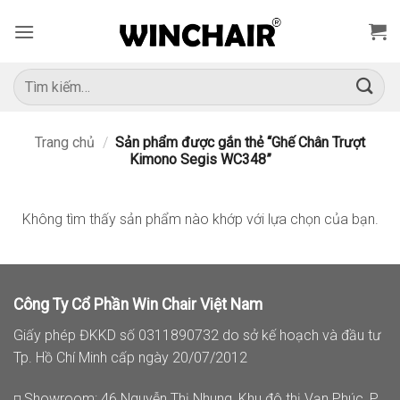
Bỏ
qua
nội
dung
Tìm
kiếm:
Trang chủ
/
Sản phẩm được gắn thẻ “Ghế Chân Trượt
Kimono Segis WC348”
Không tìm thấy sản phẩm nào khớp với lựa chọn của bạn.
Công Ty Cổ Phần Win Chair Việt Nam
Giấy phép ĐKKD số 0311890732 do sở kế hoạch và đầu tư
Tp. Hồ Chí Minh cấp ngày 20/07/2012
◽ Showroom: 46 Nguyễn Thị Nhung, Khu đô thị Vạn Phúc, P.