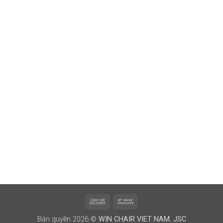
Cash
Bank
On
Transfer
Bản quyền 2026 ©
WIN CHAIR VIET NAM. JSC