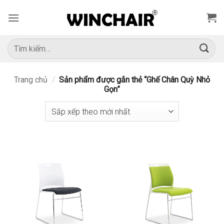
Bỏ
qua
nội
dung
Tìm
kiếm:
Trang chủ
/
Sản phẩm được gắn thẻ “Ghế Chân Quỳ Nhỏ
Gọn”