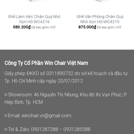
Ghế Làm Việc Chân Quỳ Nhỏ
Ghế Văn Phòng Chân Quỳ
Gọn HS-WC4216
Nhỏ Gọn HS-WC4215
583.200
₫
875.000
₫
Đã bao gồm VAT
Đã bao gồm VAT
Công Ty Cổ Phần Win Chair Việt Nam
Giấy phép ĐKKD số 0311890732 do sở kế hoạch và đầu tư
Tp. Hồ Chí Minh cấp ngày 20/07/2012
◽ Showroom: 46 Nguyễn Thị Nhung, Khu đô thị Vạn Phúc, P.
Hiệp Bình, Tp. HCM
◽ Email:
winchair.vn@gmail.com
◽ Tel & Zalo: 0901287288 – 0931285588