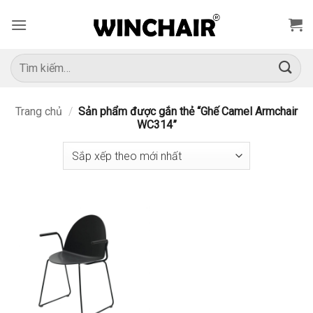
Bỏ
qua
nội
dung
Tìm
kiếm:
Trang chủ
/
Sản phẩm được gắn thẻ “Ghế Camel Armchair
WC314”