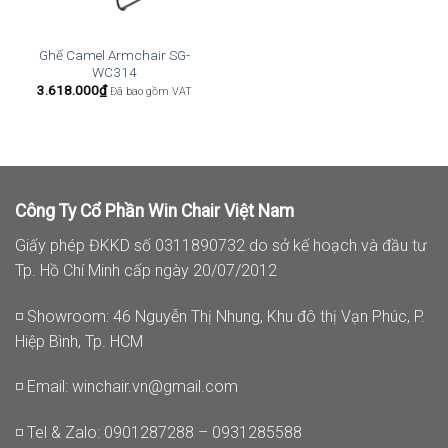
Ghế Camel Armchair SG-
WC314
3.618.000
₫
Đã bao gồm VAT
Công Ty Cổ Phần Win Chair Việt Nam
Giấy phép ĐKKD số 0311890732 do sở kế hoạch và đầu tư
Tp. Hồ Chí Minh cấp ngày 20/07/2012
◽ Showroom: 46 Nguyễn Thị Nhung, Khu đô thị Vạn Phúc, P.
Hiệp Bình, Tp. HCM
◽ Email:
winchair.vn@gmail.com
◽ Tel & Zalo: 0901287288 – 0931285588