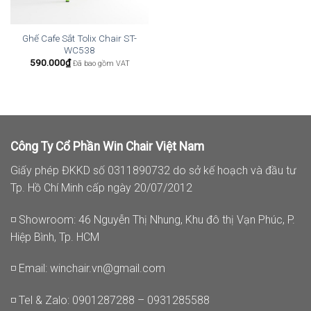
Ghế Cafe Sắt Tolix Chair ST-
WC538
590.000
₫
Đã bao gồm VAT
Công Ty Cổ Phần Win Chair Việt Nam
Giấy phép ĐKKD số 0311890732 do sở kế hoạch và đầu tư
Tp. Hồ Chí Minh cấp ngày 20/07/2012
◽ Showroom: 46 Nguyễn Thị Nhung, Khu đô thị Vạn Phúc, P.
Hiệp Bình, Tp. HCM
◽ Email:
winchair.vn@gmail.com
◽ Tel & Zalo: 0901287288 – 0931285588