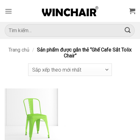
Bỏ
qua
nội
dung
Tìm
kiếm:
Trang chủ
/
Sản phẩm được gắn thẻ “Ghế Cafe Sắt Tolix
Chair”